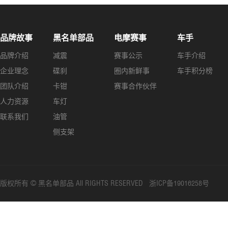
品牌故事
黑名单部品
电摩赛事
车手
品牌介绍
减震
赛事公示
车手介绍
企业理念
碟刹
圈内新鲜事
车手积分榜
团队介绍
卡钳
赛事合作伙伴
人力资源
车灯
联系我们
油管
侧支架
版权所有 © 黑名单部品 All RIGHTS RESERVED 浙ICP备19016258号