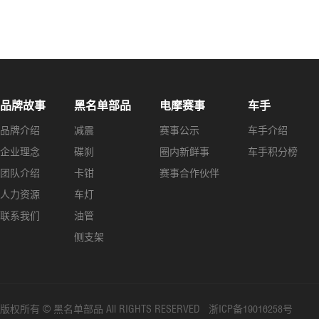
品牌故事
黑名单部品
电摩赛事
车手
品牌介绍
减震
赛事公示
车手介绍
企业理念
碟刹
圈内新鲜事
车手积分榜
团队介绍
卡钳
赛事合作伙伴
人力资源
车灯
联系我们
油管
侧支架
版权所有 © 黑名单部品 All RIGHTS RESERVED 浙ICP备19016258号