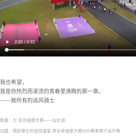
我也希望，
我是你热烈而滚烫的青春里沸腾的那一章。
——致所有的追风骑士
新篇：忆.炭坑电摩大赛——仙女湖
旧篇：精彩绝伦的视觉盛宴 黑名单电摩大赛2020赛季南宁站开赛