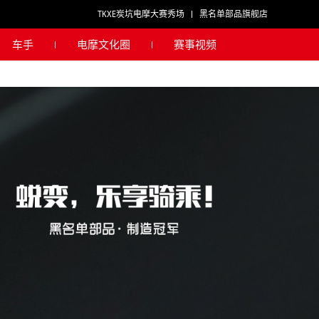
TKXE炭坑电摩大赛秀场
黑名单部品旗舰店
车手
电摩文化圈
赛事视频