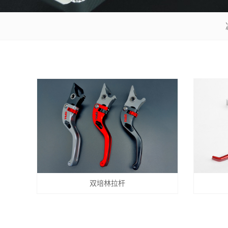
双培林拉杆