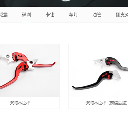
减震
碟刹
卡钳
车灯
油管
侧支
双培林拉杆
双培林拉杆（前碟后鼓