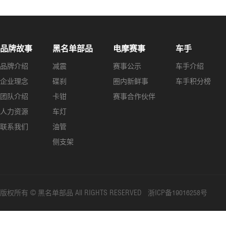
品牌故事
黑名单部品
电摩赛事
车手
品牌介绍
减震
赛事公示
车手介绍
企业理念
碟刹
圈内新鲜事
车手积分榜
团队介绍
卡钳
赛事合作伙伴
人力资源
车灯
联系我们
油管
侧支架
版权所有 © 黑名单部品 All RIGHTS RESERVED 浙ICP备19016258号