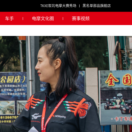
TKXE炭坑电摩大赛秀场
黑名单部品旗舰店
车手
电摩文化圈
赛事视频