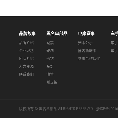
品牌故事
黑名单部品
电摩赛事
车
品牌介绍
减震
赛事公示
车手
企业理念
碟刹
圈内新鲜事
车手
团队介绍
卡钳
赛事合作伙伴
人力资源
车灯
联系我们
油管
侧支架
版权所有 © 黑名单部品 All RIGHTS RESERVED 浙ICP备1901