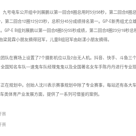
九号电车公开组中刘展鹏以第一回合6圈总用时5分56秒，第二回合6圈总用
第二回合12圈12分23秒，总积分45分成绩排名第一。GP-E新秀组尤立雄
。GP-E B组刘展鹏以第一回合6圈5分55秒成绩，第二回合8圈23分19秒
A组由梁晁霖小朋友摘得冠军，儿童B组冠军由赵漾小朋友摘得。
团队在赛场上设置了7个摄影机位以及2台无人机。抖音、快手、斗鱼三
了全国知名车队—速鬼车队经理鬼鬼以及全国著名女车手陈丹丹进行专业
赛事正在规划中。创始人沈川表示赛事规划中除了专业赛事，每站还有各大
赛车类体育产业发展方面，提供了一系列可借鉴的案例。
开赛
开赛