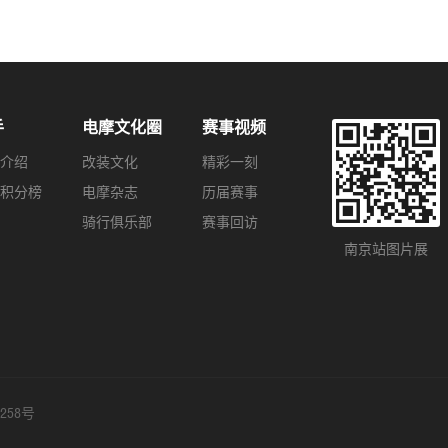
手
电摩文化圈
赛事视频
介绍
改装文化
精彩一刻
积分榜
电摩杂志
历届赛事
骑行俱乐部
赛事回访
南京站图片展
6258号