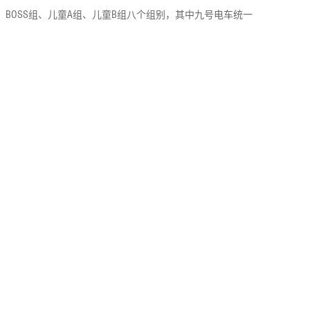
组、BOSS组、儿童A组、儿童B组八个组别，其中九号电车统一