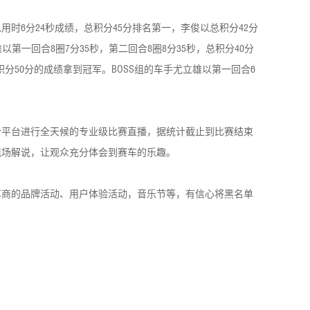
时6分24秒成绩，总积分45分排名第一，李俊以总积分42分
以第一回合8圈7分35秒，第二回合8圈8分35秒，总积分40分
总积分50分的成绩拿到冠军。BOSS组的车手尤立雄以第一回合6
个平台进行全天候的专业级比赛直播，据统计截止到比赛结束
现场解说，让观众充分体会到赛车的乐趣。
车商的品牌活动、用户体验活动，音乐节等，有信心将黑名单