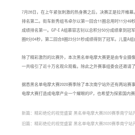
7月26日，在上午紧张刺激的热身赛之后，决赛正是拉开帷幕。
排名第二。街车新秀组韦卓尔以第一回合11圈总用时11分49秒，
成绩排名第一。GP-E A组慕容志钊以总积分50分成绩拿到冠军
圈6分04秒，第二回合8圈23分31秒成绩得到了冠军。儿童
除了精彩激烈的比赛外，本次黑名单电摩大赛更是由专业摄像
一共吸引了近十万名观众观看。除此之外赛事组委会还邀请
据悉黑名单电摩大赛2020赛季除了本次南宁站外还有两站
电摩大赛打造成电摩产业一个耀眼的IP，也希望为探索国内
新篇：精彩绝伦的视觉盛宴 黑名单电摩大赛2020赛季南宁站
旧篇：精彩绝伦的视觉盛宴 黑名单电摩大赛2020赛季南宁站