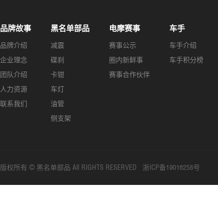
品牌故事
黑名单部品
电摩赛事
车手
品牌介绍
减震
赛事公示
车手介绍
企业理念
碟刹
圈内新鲜事
车手积分榜
团队介绍
卡钳
赛事合作伙伴
人力资源
车灯
联系我们
油管
侧支架
版权所有 © 黑名单部品 All RIGHTS RESERVED 浙ICP备19016258号