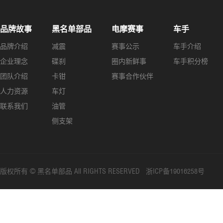
品牌故事
黑名单部品
电摩赛事
车手
品牌介绍
减震
赛事公示
车手介绍
企业理念
碟刹
圈内新鲜事
车手积分榜
团队介绍
卡钳
赛事合作伙伴
人力资源
车灯
联系我们
油管
侧支架
版权所有 © 黑名单部品 All RIGHTS RESERVED 浙ICP备19016258号