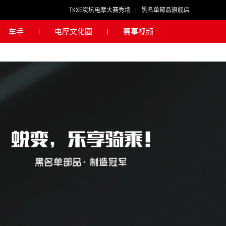
TKXE炭坑电摩大赛秀场
黑名单部品旗舰店
车手
电摩文化圈
赛事视频