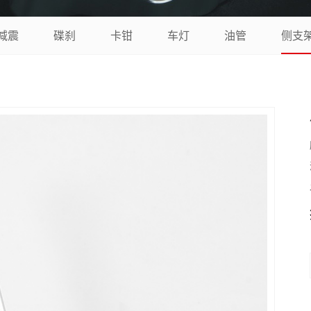
减震
碟刹
卡钳
车灯
油管
侧支