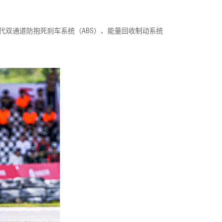
0代双通道防抱死刹车系统（ABS）、能量回收制动系统