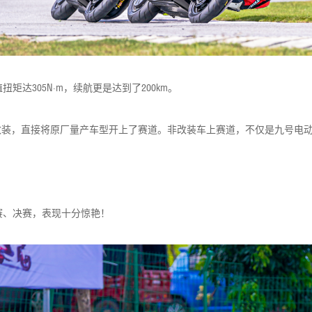
值扭矩达305N·m，续航更是达到了200km。
改装，直接将原厂量产车型开上了赛道。非改装车上赛道，不仅是九号电
位赛、决赛，表现十分惊艳！