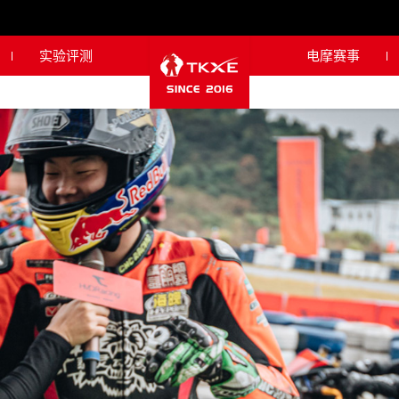
实验评测
电摩赛事