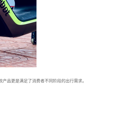
多款产品更是满足了消费者不同阶段的出行需求。