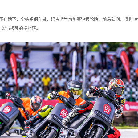
完全不在话下：全铬钼钢车架、玛吉斯半热熔赛道级轮胎、前后碟刹、博世1
的性能与极强的操控感。