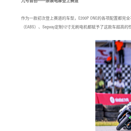
九号首创——原装电摩登上赛道
作为一款初次登上赛道的车型，E200P ONE的各项配置都
（EABS）、Segway定制12寸无刷电机都赋予了这款车超高