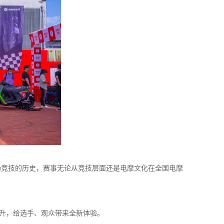
场竞技的历史，赛事无论从竞技层面还是电摩文化在全国电摩
提升，给选手、观众带来全新体验。