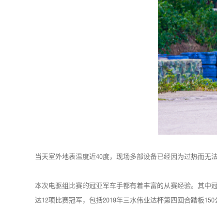
当天室外地表温度近40度，现场多部设备已经因为过热而无
本次电驱组比赛的冠亚军车手都有着丰富的从赛经验。其中冠军
达12项比赛冠军，包括2019年三水伟业达杯第四回合踏板150