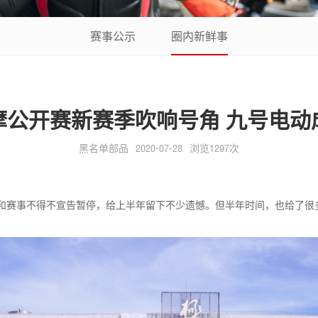
赛事公示
圈内新鲜事
摩公开赛新赛季吹响号角 九号电动
黑名单部品
2020-07-28
浏览1297次
览和赛事不得不宣告暂停，给上半年留下不少遗憾。但半年时间，也给了